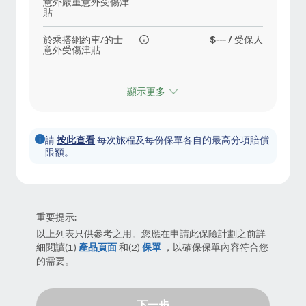
意外嚴重意外受傷津
貼
於乘搭網約車/的士
$--- / 受保人
意外受傷津貼
顯示更多
請
按此查看
每次旅程及每份保單各自的最高分項賠償
限額。
重要提示:
以上列表只供參考之用。您應在申請此保險計劃之前詳
細閱讀(1)
產品頁面
和(2)
保單
，以確保保單內容符合您
的需要。
下一步